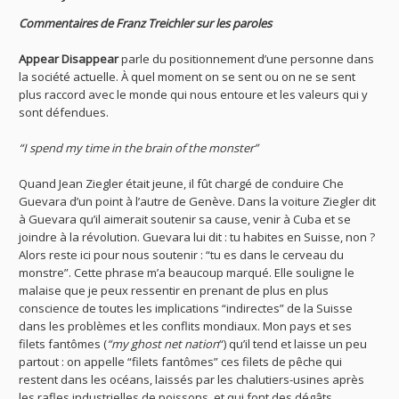
Commentaires de Franz Treichler sur les paroles
Appear Disappear
parle du positionnement d’une personne dans
la société actuelle. À quel moment on se sent ou on ne se sent
plus raccord avec le monde qui nous entoure et les valeurs qui y
sont défendues.
“I spend my time in the brain of the monster”
Quand Jean Ziegler était jeune, il fût chargé de conduire Che
Guevara d’un point à l’autre de Genève. Dans la voiture Ziegler dit
à Guevara qu’il aimerait soutenir sa cause, venir à Cuba et se
joindre à la révolution. Guevara lui dit : tu habites en Suisse, non ?
Alors reste ici pour nous soutenir : “tu es dans le cerveau du
monstre”. Cette phrase m’a beaucoup marqué. Elle souligne le
malaise que je peux ressentir en prenant de plus en plus
conscience de toutes les implications “indirectes” de la Suisse
dans les problèmes et les conflits mondiaux. Mon pays et ses
filets fantômes (
“my ghost net nation
“) qu’il tend et laisse un peu
partout : on appelle “filets fantômes” ces filets de pêche qui
restent dans les océans, laissés par les chalutiers-usines après
les rafles industrielles de poissons, et qui font des dégâts