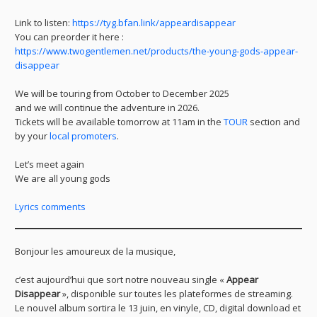
Link to listen:
https://tyg.bfan.link/appeardisappear
You can preorder it here :
https://www.twogentlemen.net/products/the-young-gods-appear-
disappear
We will be touring from October to December 2025
and we will continue the adventure in 2026.
Tickets will be available tomorrow at 11am in the
TOUR
section and
by your
local promoters
.
Let’s meet again
We are all young gods
Lyrics comments
Bonjour les amoureux de la musique,
c’est aujourd’hui que sort notre nouveau single «
Appear
Disappear
», disponible sur toutes les plateformes de streaming.
Le nouvel album sortira le 13 juin, en vinyle, CD, digital download et